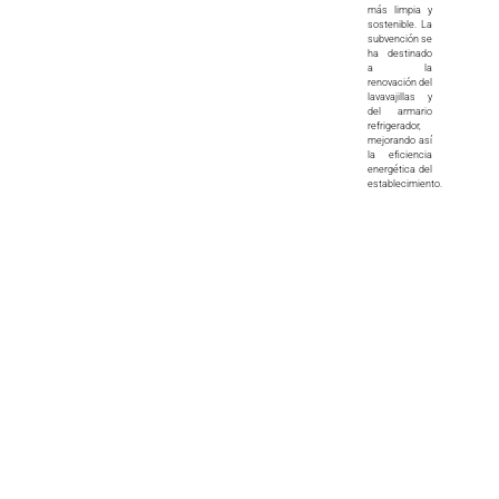
más limpia y
sostenible. La
subvención se
ha destinado
a la
renovación del
lavavajillas y
del armario
refrigerador,
mejorando así
la eficiencia
energética del
establecimiento.