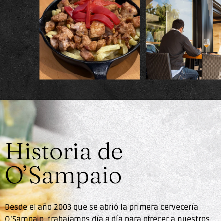
O’ Sampaio
Cervecerías​
Historia de
O’Sampaio
Tu punto de encuentro en A Coruña
Encuentra O’Sampaio más cercano y
Desde el año 2003 que se abrió la primera cervecería
disfruta
O’Sampaio, trabajamos día a día para ofrecer a nuestros