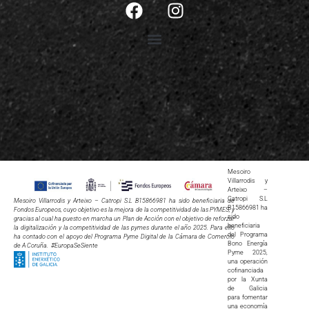
Mesoiro
Villarrodis y
Arteixo –
Catropi S.L
Mesoiro Villarrodis y Arteixo – Catropi S.L B15866981 ha sido beneficiaria de
B15866981 ha
Fondos Europeos, cuyo objetivo es la mejora de la competitividad de las PYMES, y
sido
gracias al cual ha puesto en marcha un Plan de Acción con el objetivo de reforzar
beneficiaria
la digitalización y la competitividad de las pymes durante el año 2025. Para ello
del Programa
ha contado con el apoyo del Programa Pyme Digital de la Cámara de Comercio
Bono Energía
de A Coruña. #EuropaSeSiente
Pyme 2025,
una operación
cofinanciada
por la Xunta
de Galicia
para fomentar
una economía