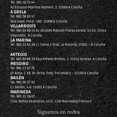
Tel. 981 46 73 44
R/ Enrique Mariñas Romero, 2. 15009 A Coruña
A GRELA
Tel. 881 08 83 57
Rúa Isaac Peral, 18D. 15008 A Coruña
VILLARRODÍS
Tel. 981 64 09 51 Av. Alcalde Manuel Platas Varela, 51-53. 15141
Vilarrodis, A Coruña
LA MARINA
Tel. 981 22 65 38 C/ Fama,1 (Esq. La Marina). 15001 – A Coruña
ARTEIXO
Tel. 881 89 88 39 Rúa Alfredo Brañas, 1. 15142 Arteixo, A Coruña
MESOIRO
Tel. 981 13 07 72
6ª Avda, C 18, BJ. Dcha. Polg. Pocomaco – 15190 A Coruña
BAILÉN
Tel. 981 90 37 92
C/ Bailén, 4-6. 15001 A Coruña
MARINEDA
Tel. 981 31 36 57
Ctra. Baños de Arteixo, 43 (C. Cial Marineda) Planta 0
Síguenos en redes